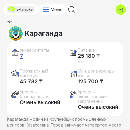
Меню
Караганда
Университеты
Питание
7
25 180 ₸
от
Прожиточный
Мин. цена аренды
минимум
жилья
45 782 ₸
125 700 ₸
Уровень
Уровень
безопасности
экологических
загрязнений
Очень высокий
Очень высокий
Караганда – один из крупнейших промышленных
центров Казахстана. Город занимает четвертое место